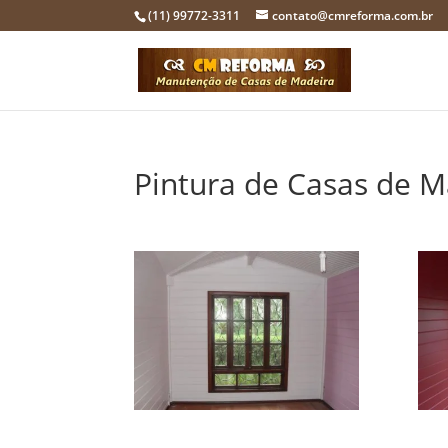
(11) 99772-3311
contato@cmreforma.com.br
Pintura de Casas de M