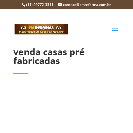
(11) 99772-3311
contato@cmreforma.com.br
venda casas pré
fabricadas