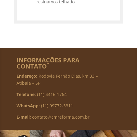
resinamos telhado
INFORMAÇÕES PARA
CONTATO
Endereço:
Rodovia Fernão Dias, km 33 –
Atibaia – SP
Telefone:
(11) 4416-1764
WhatsApp:
(11) 99772-3311
E-mail:
contato@cmreforma.com.br