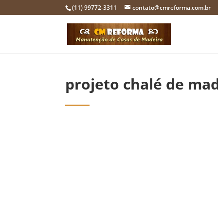
(11) 99772-3311
contato@cmreforma.com.br
projeto chalé de ma