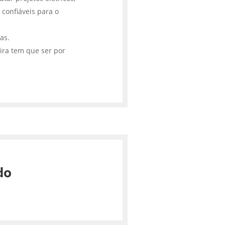
 confiáveis para o
cas.
ira tem que ser por
do