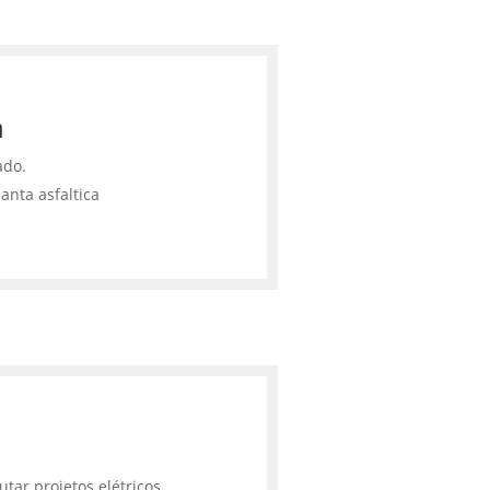
a
ado.
anta asfaltica
tar projetos elétricos,