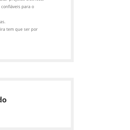
 confiáveis para o
cas.
ira tem que ser por
do