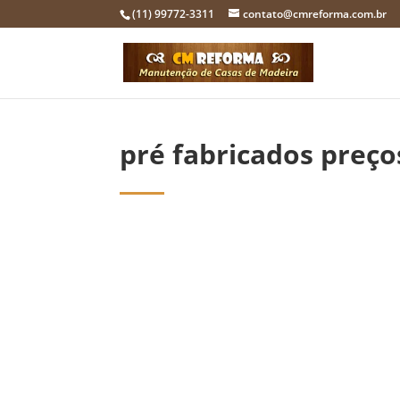
(11) 99772-3311
contato@cmreforma.com.br
pré fabricados preço