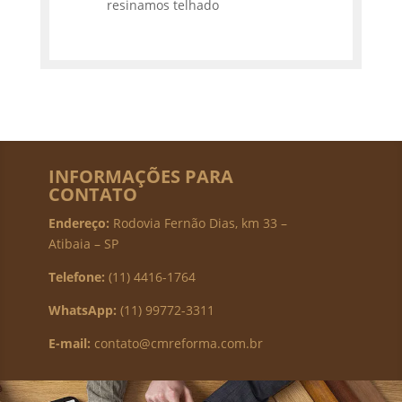
resinamos telhado
INFORMAÇÕES PARA
CONTATO
Endereço:
Rodovia Fernão Dias, km 33 –
Atibaia – SP
Telefone:
(11) 4416-1764
WhatsApp:
(11) 99772-3311
E-mail:
contato@cmreforma.com.br