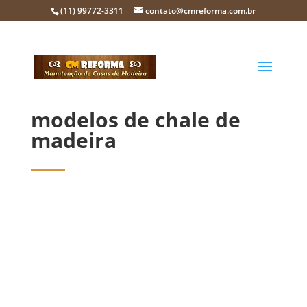
(11) 99772-3311
contato@cmreforma.com.br
modelos de chale de
madeira