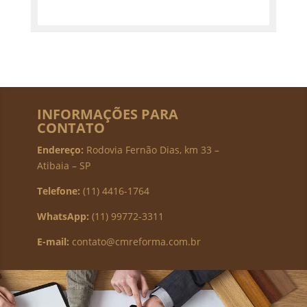
INFORMAÇÕES PARA
CONTATO
Endereço:
Rodovia Fernão Dias, km 33 –
Atibaia – SP
Telefone:
(11) 4416-1764
WhatsApp:
(11) 99772-3311
E-mail:
contato@cmreforma.com.br