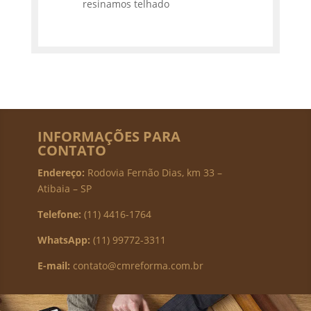
resinamos telhado
INFORMAÇÕES PARA
CONTATO
Endereço:
Rodovia Fernão Dias, km 33 –
Atibaia – SP
Telefone:
(11) 4416-1764
WhatsApp:
(11) 99772-3311
E-mail:
contato@cmreforma.com.br