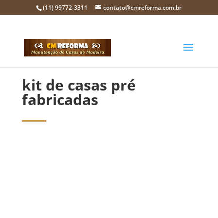
(11) 99772-3311
contato@cmreforma.com.br
kit de casas pré
fabricadas