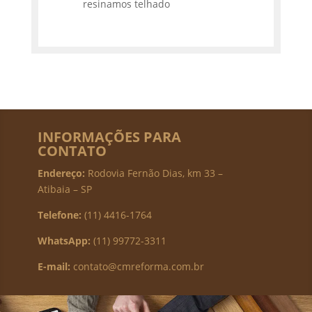
resinamos telhado
INFORMAÇÕES PARA
CONTATO
Endereço:
Rodovia Fernão Dias, km 33 –
Atibaia – SP
Telefone:
(11) 4416-1764
WhatsApp:
(11) 99772-3311
E-mail:
contato@cmreforma.com.br