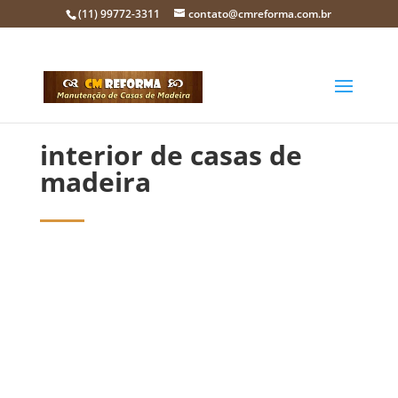
(11) 99772-3311
contato@cmreforma.com.br
interior de casas de
madeira