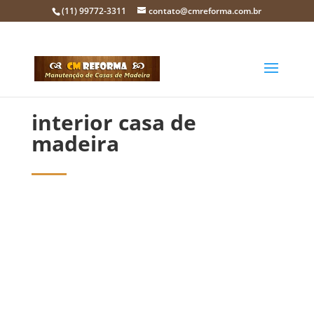
(11) 99772-3311
contato@cmreforma.com.br
interior casa de
madeira