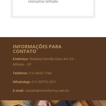
resinamos telhado
INFORMAÇÕES PARA
CONTATO
Endereço:
Rodovia Fernão Dias, km 33 –
Atibaia – SP
Telefone:
(11) 4416-1764
WhatsApp:
(11) 99772-3311
E-mail:
contato@cmreforma.com.br