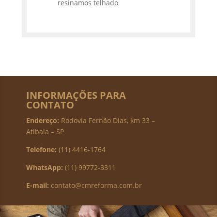
resinamos telhado
INFORMAÇÕES PARA
CONTATO
Endereço:
Rodovia Fernão Dias, km 33 –
Atibaia – SP
Telefone:
(11) 4416-1764
WhatsApp:
(11) 99772-3311
E-mail:
contato@cmreforma.com.br