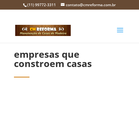
(11) 99772-3311
contato@cmreforma.com.br
empresas que
constroem casas