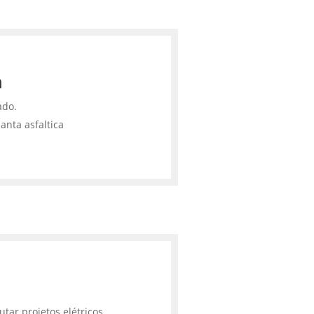
a
ado.
anta asfaltica
tar projetos elétricos,