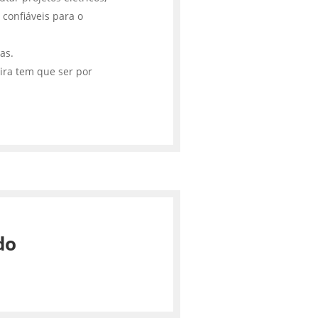
 confiáveis para o
cas.
ira tem que ser por
do