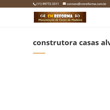
(11) 99772-3311
contato@cmreforma.com.br
construtora casas al