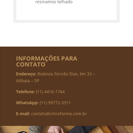
resinamos telhado
INFORMAÇÕES PARA
CONTATO
Endereço:
Rodovia Fernão Dias, km 33 –
Atibaia – SP
Telefone:
(11) 4416-1764
WhatsApp:
(11) 99772-3311
E-mail:
contato@cmreforma.com.br