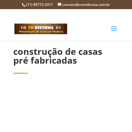
(11) 99772-3311
contato@cmreforma.com.br
construção de casas
pré fabricadas