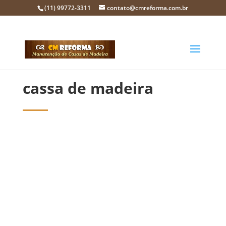
(11) 99772-3311
contato@cmreforma.com.br
cassa de madeira