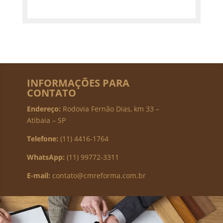
INFORMAÇÕES PARA
CONTATO
Endereço:
Rodovia Fernão Dias, km 33 –
Atibaia – SP
Telefone:
(11) 4416-1764
WhatsApp:
(11) 99772-3311
E-mail:
contato@cmreforma.com.br