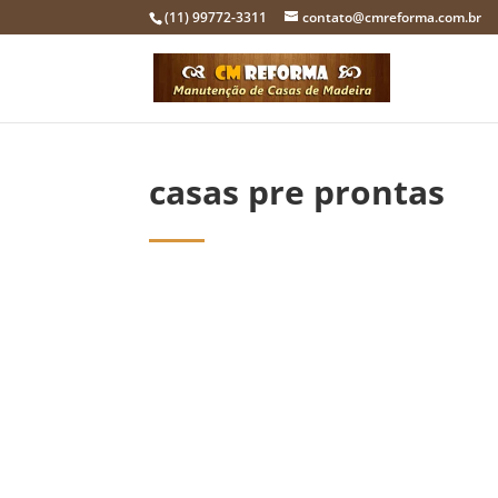
(11) 99772-3311
contato@cmreforma.com.br
casas pre prontas