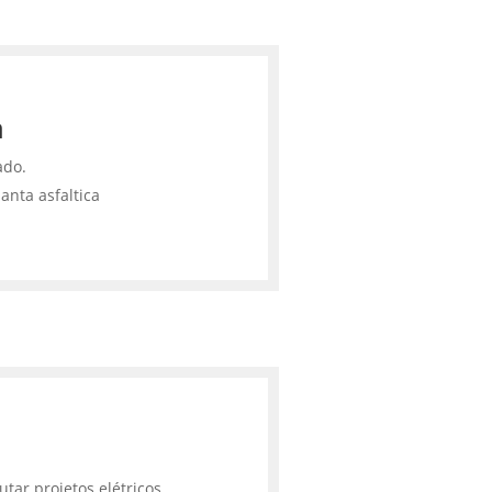
a
ado.
anta asfaltica
tar projetos elétricos,