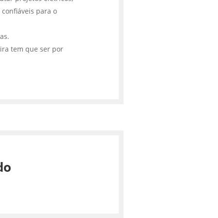
 confiáveis para o
cas.
ira tem que ser por
do