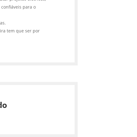
 confiáveis para o
cas.
ira tem que ser por
do