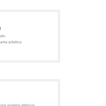
a
ado.
anta asfaltica
tar projetos elétricos,