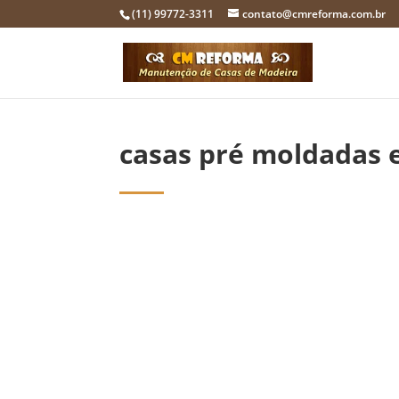
(11) 99772-3311
contato@cmreforma.com.br
casas pré moldadas 