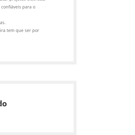
 confiáveis para o
cas.
ira tem que ser por
do