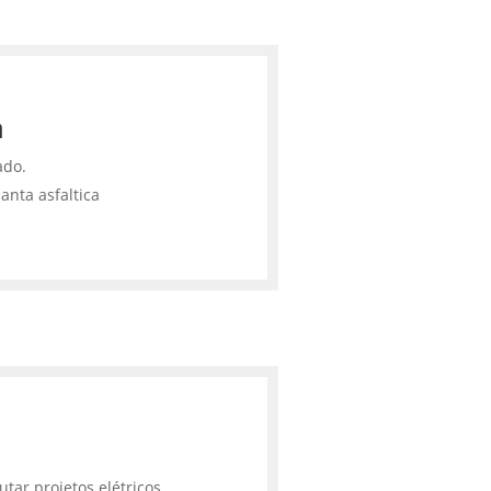
a
ado.
anta asfaltica
tar projetos elétricos,