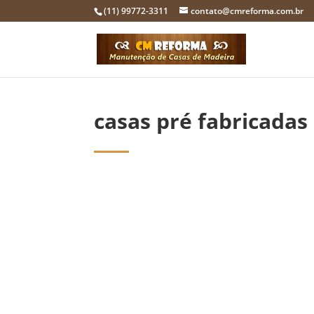
(11) 99772-3311
contato@cmreforma.com.br
casas pré fabricadas