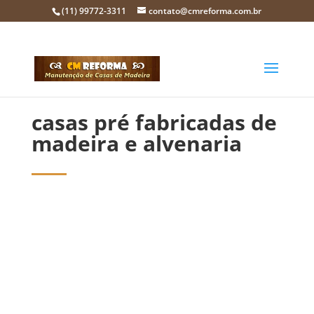
(11) 99772-3311
contato@cmreforma.com.br
casas pré fabricadas de
madeira e alvenaria