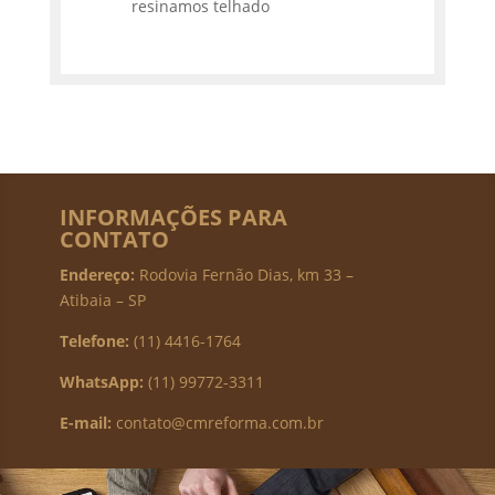
resinamos telhado
INFORMAÇÕES PARA
CONTATO
Endereço:
Rodovia Fernão Dias, km 33 –
Atibaia – SP
Telefone:
(11) 4416-1764
WhatsApp:
(11) 99772-3311
E-mail:
contato@cmreforma.com.br