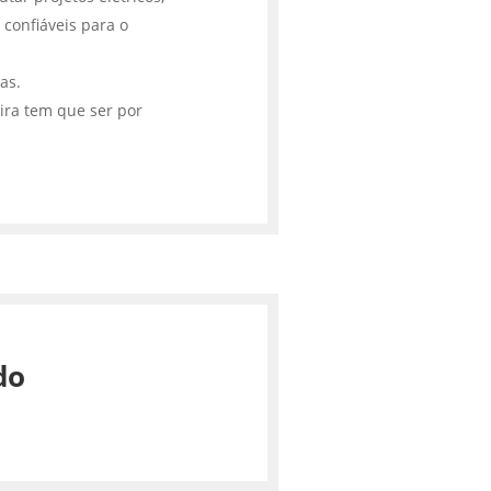
 confiáveis para o
cas.
ira tem que ser por
do