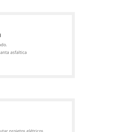
a
ado.
anta asfaltica
tar projetos elétricos,