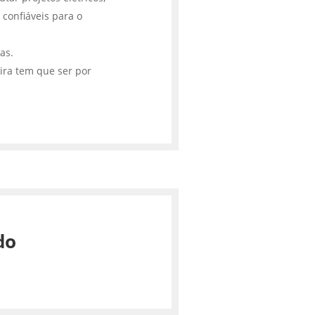
 confiáveis para o
cas.
ira tem que ser por
do