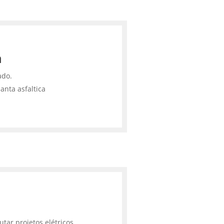
a
ado.
anta asfaltica
tar projetos elétricos,