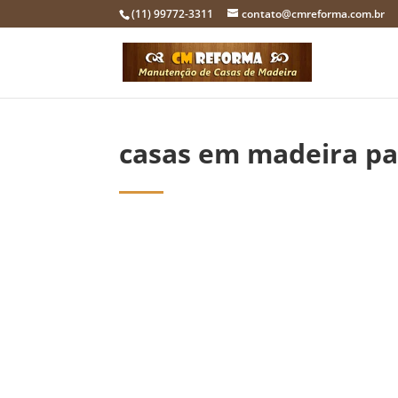
(11) 99772-3311
contato@cmreforma.com.br
casas em madeira p