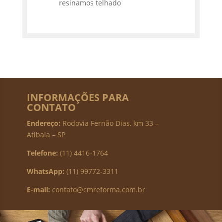
resinamos telhado
INFORMAÇÕES PARA
CONTATO
Endereço:
Rodovia Fernão Dias, km 33 –
Atibaia – SP
Telefone:
(11) 4416-1764
WhatsApp:
(11) 99772-3311
E-mail:
contato@cmreforma.com.br