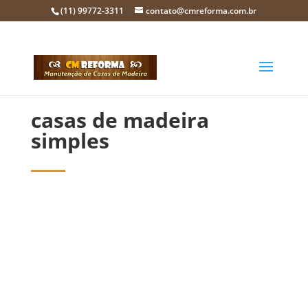
(11) 99772-3311
contato@cmreforma.com.br
casas de madeira
simples