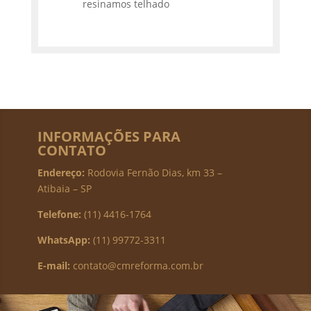
resinamos telhado
INFORMAÇÕES PARA
CONTATO
Endereço:
Rodovia Fernão Dias, km 33 –
Atibaia – SP
Telefone:
(11) 4416-1764
WhatsApp:
(11) 99772-3311
E-mail:
contato@cmreforma.com.br