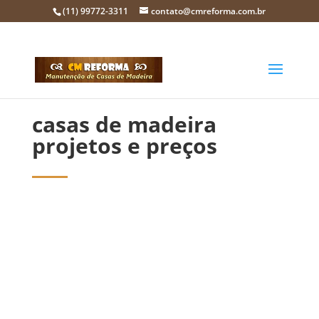
(11) 99772-3311
contato@cmreforma.com.br
casas de madeira
projetos e preços