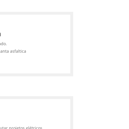
a
ado.
anta asfaltica
tar projetos elétricos,