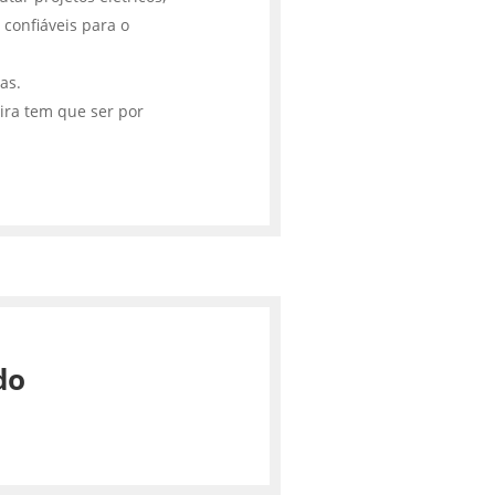
 confiáveis para o
cas.
ira tem que ser por
do