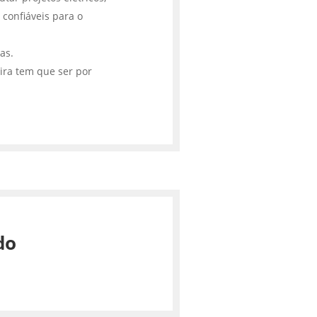
 confiáveis para o
cas.
ira tem que ser por
do