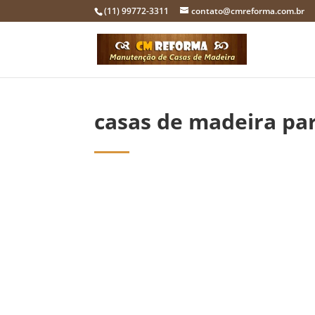
(11) 99772-3311
contato@cmreforma.com.br
casas de madeira pa