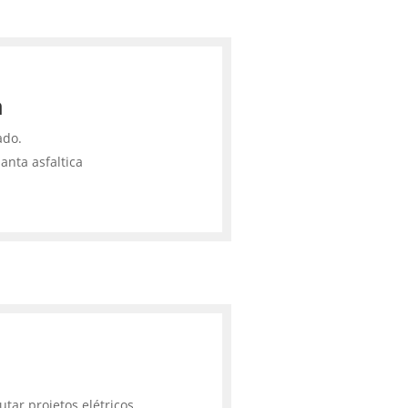
a
ado.
anta asfaltica
tar projetos elétricos,