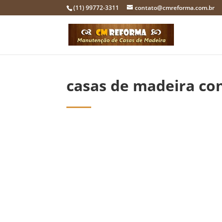
(11) 99772-3311
contato@cmreforma.com.br
casas de madeira co