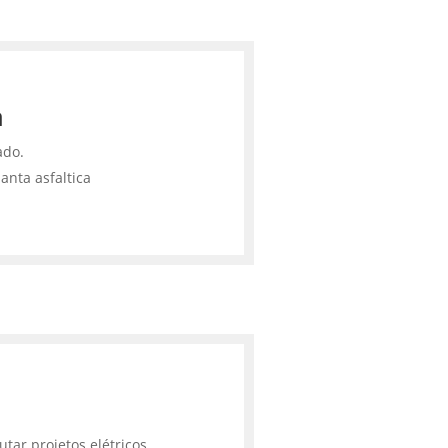
a
ado.
anta asfaltica
tar projetos elétricos,