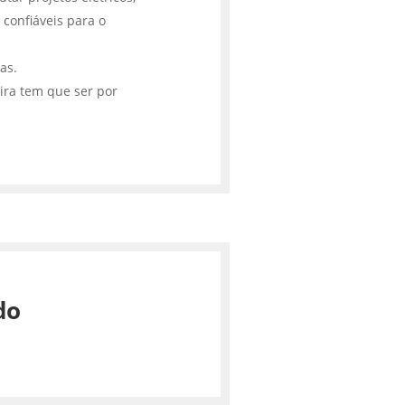
 confiáveis para o
cas.
ira tem que ser por
do