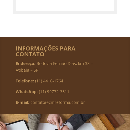
INFORMAÇÕES PARA
CONTATO
Endereço:
Rodovia Fernão Dias, km 33 –
Atibaia – SP
Telefone:
(11) 4416-1764
WhatsApp:
(11) 99772-3311
E-mail:
contato@cmreforma.com.br