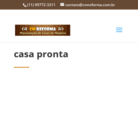
(11) 99772-3311
contato@cmreforma.com.br
casa pronta