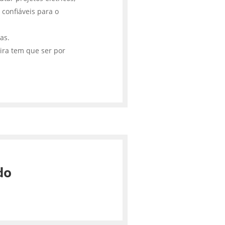
 confiáveis para o
cas.
ira tem que ser por
do