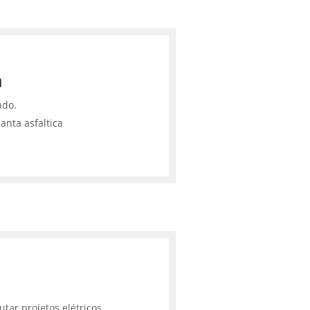
a
ado.
anta asfaltica
tar projetos elétricos,