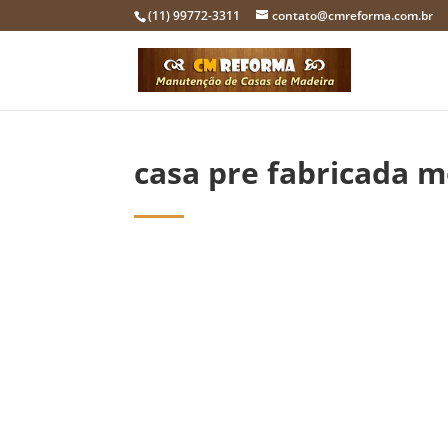
(11) 99772-3311
contato@cmreforma.com.br
casa pre fabricada 