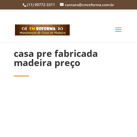
(11) 99772-3311
contato@cmreforma.com.br
casa pre fabricada
madeira preço