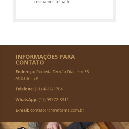
resinamos telhado
INFORMAÇÕES PARA
CONTATO
Endereço:
Rodovia Fernão Dias, km 33 –
Atibaia – SP
Telefone:
(11) 4416-1764
WhatsApp:
(11) 99772-3311
E-mail:
contato@cmreforma.com.br