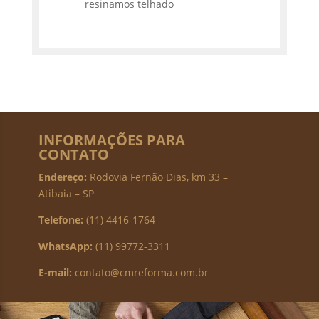
resinamos telhado
INFORMAÇÕES PARA
CONTATO
Endereço:
Rodovia Fernão Dias, km 33 –
Atibaia – SP
Telefone:
(11) 4416-1764
WhatsApp:
(11) 99772-3311
E-mail:
contato@cmreforma.com.br