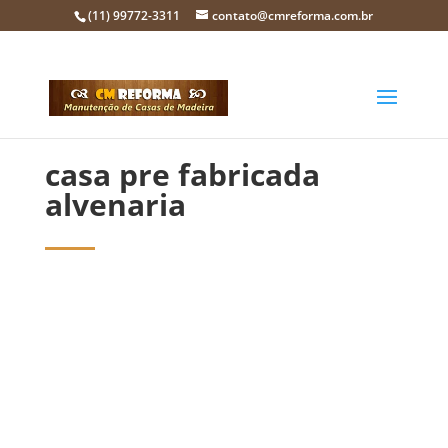
(11) 99772-3311
contato@cmreforma.com.br
casa pre fabricada
alvenaria