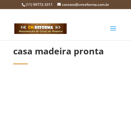
(11) 99772-3311
contato@cmreforma.com.br
casa madeira pronta