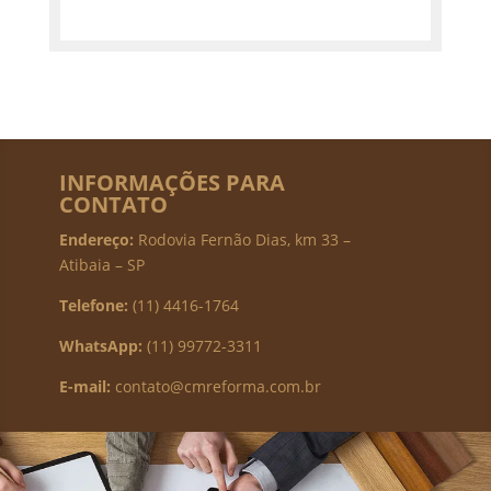
INFORMAÇÕES PARA
CONTATO
Endereço:
Rodovia Fernão Dias, km 33 –
Atibaia – SP
Telefone:
(11) 4416-1764
WhatsApp:
(11) 99772-3311
E-mail:
contato@cmreforma.com.br