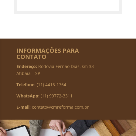
INFORMAÇÕES PARA
CONTATO
Endereço:
Rodovia Fernão Dias, km 33 –
Atibaia – SP
Telefone:
(11) 4416-1764
WhatsApp:
(11) 99772-3311
E-mail:
contato@cmreforma.com.br