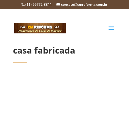
(11) 99772-3311
contato@cmreforma.com.br
casa fabricada