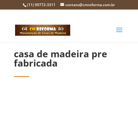
(11) 99772-3311
contato@cmreforma.com.br
casa de madeira pre
fabricada