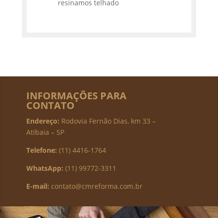
resinamos telhado
INFORMAÇÕES PARA
CONTATO
Endereço:
Rodovia Fernão Dias, km 33 –
Atibaia – SP
Telefone:
(11) 4416-1764
WhatsApp:
(11) 99772-3311
E-mail:
contato@cmreforma.com.br