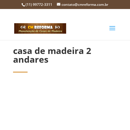
(11) 99772-3311
contato@cmreforma.com.br
casa de madeira 2
andares